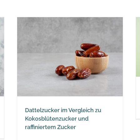
Wasser, Leistungsgetränke,
Sportgetränke und Energy
u
Drinks
Zucker
Dattelzucker im Vergleich zu
Kokosblütenzucker und
raffiniertem Zucker