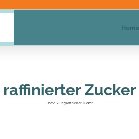
Hom
raffinierter Zucker
Home
/
Tag:
raffinierter Zucker