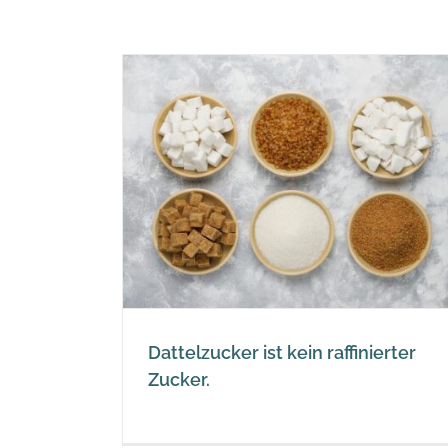
Dattelzucker im Vergleich z
raffinierter
Kokosblütenzucker und
raffiniertem Zucker
Datteln
Dattelzucker ist kein raffinierter
Zucker.