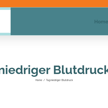
Hom
niedriger Blutdruc
Home
/
Tag:
niedriger Blutdruck