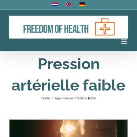
Skip
to
content
Pression
artérielle faible
Home
/
Tag:
Pression artérielle faible