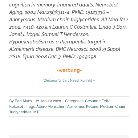
cognition in memory-impaired adults. Neurobiol
Aging. 2004 Mar;25(3):311-4. PMID: 15123336 –
Anonymous: Medium chain triglycerides. Alt Med Rev
2002, 7:418-420.[iii] Lauren C Costantini, Linda J Barr,
Janet L Vogel, Samuel T Henderson.
Hypometabolism as a therapeutic target in
Alzheimer’s disease. BMC Neurosci. 2008 ;9 Suppl
2:S16. Epub 2008 Dec 3. PMID: 1909098
-werbung-
Werbung für Bart Maes? Kontakt »
By
Bart Maes
|
21 Januar 2020
|
Categories:
Gesunde Fette
,
Kokosöl
|
Tags:
Ältere Menschen
,
Alzheimer
,
Ketone
,
Medium Chain
Triglycerides
,
MTC