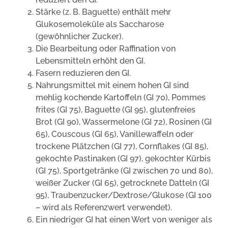
Stärke (z. B. Baguette) enthält mehr
Glukosemoleküle als Saccharose
(gewöhnlicher Zucker).
Die Bearbeitung oder Raffination von
Lebensmitteln erhöht den GI.
Fasern reduzieren den GI.
Nahrungsmittel mit einem hohen GI sind
mehlig kochende Kartoffeln (GI 70), Pommes
frites (GI 75), Baguette (GI 95), glutenfreies
Brot (GI 90), Wassermelone (GI 72), Rosinen (GI
65), Couscous (GI 65), Vanillewaffeln oder
trockene Plätzchen (GI 77), Cornflakes (GI 85),
gekochte Pastinaken (GI 97), gekochter Kürbis
(GI 75), Sportgetränke (GI zwischen 70 und 80),
weißer Zucker (GI 65), getrocknete Datteln (GI
95), Traubenzucker/Dextrose/Glukose (GI 100
– wird als Referenzwert verwendet).
Ein niedriger GI hat einen Wert von weniger als