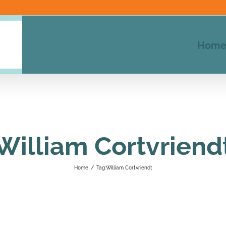
Hom
William Cortvriend
Home
/
Tag:
William Cortvriendt