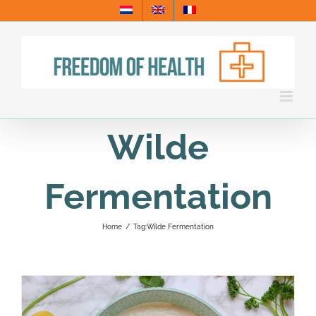
Skip
to
content
Wilde
Fermentation
Home
/
Tag:
Wilde Fermentation