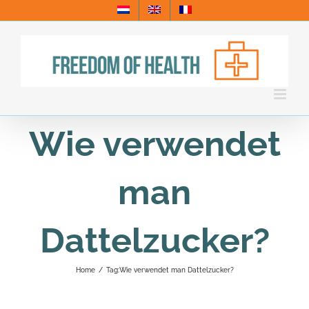
Skip
to
content
Wie verwendet
man
Dattelzucker?
Home
/
Tag:
Wie verwendet man Dattelzucker?