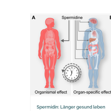
esund leben
imen
rmidin
Spermidin: Länger gesund leben