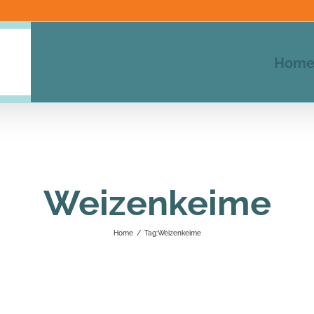
Hom
Weizenkeime
Home
/
Tag:
Weizenkeime