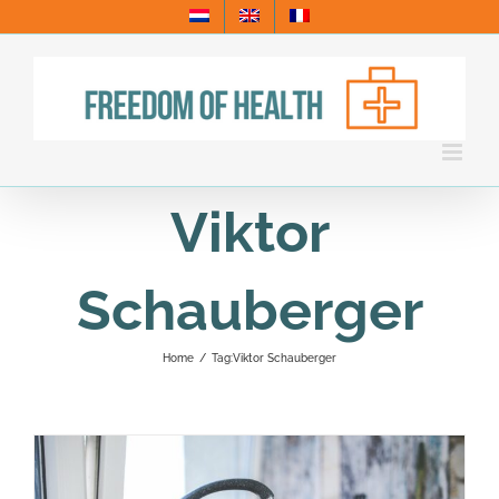
Skip
to
content
Viktor
Schauberger
Home
/
Tag:
Viktor Schauberger