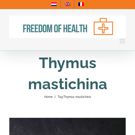
Skip
to
content
Thymus
mastichina
Home
/
Tag:
Thymus mastichina