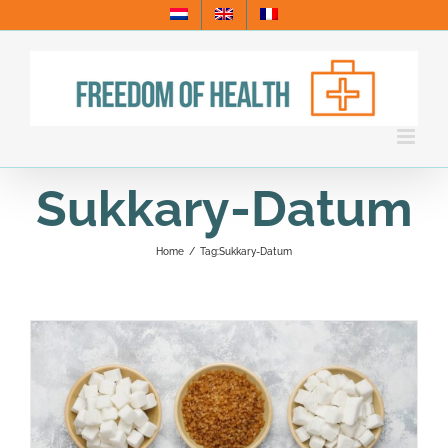
Skip
to
content
Sukkary-Datum
Home
/
Tag:
Sukkary-Datum