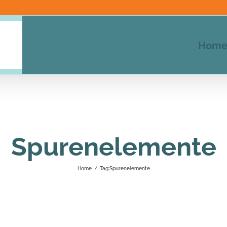
Hom
Spurenelemente
Home
/
Tag:
Spurenelemente