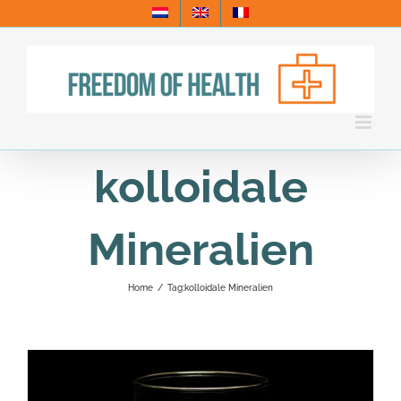
Skip
to
content
kolloidale
Mineralien
Home
/
Tag:
kolloidale Mineralien