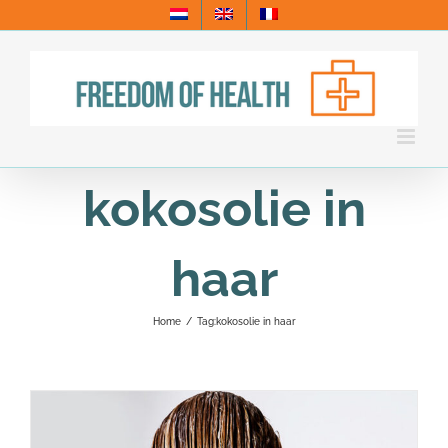
Skip
to
content
kokosolie in
haar
Home
/
Tag:
kokosolie in haar