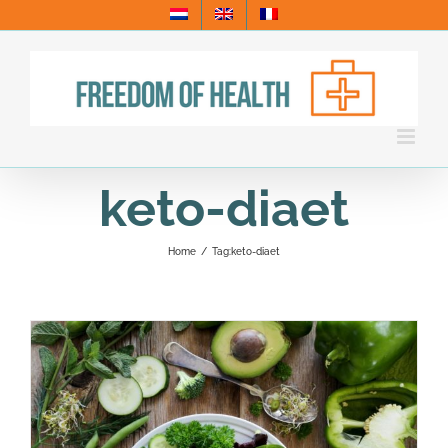
Skip
to
content
keto-diaet
Home
/
Tag:
keto-diaet