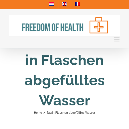
Skip
to
content
in Flaschen
abgefülltes
Wasser
Home
/
Tag:
in Flaschen abgefülltes Wasser