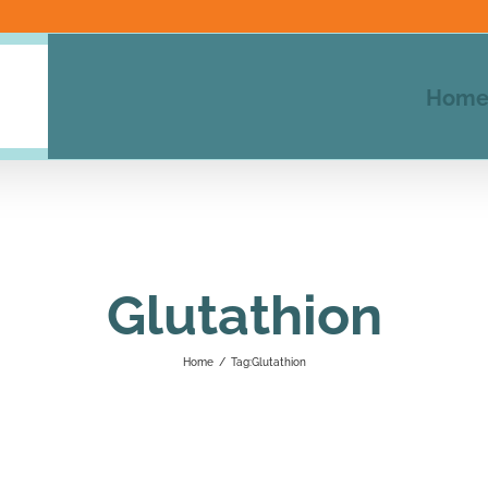
Hom
Glutathion
Home
/
Tag:
Glutathion