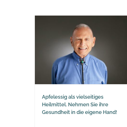
seitiges
 Sie ihre
gene Hand!
essig
Apfelessig als vielseitiges
Heilmittel. Nehmen Sie ihre
Gesundheit in die eigene Hand!