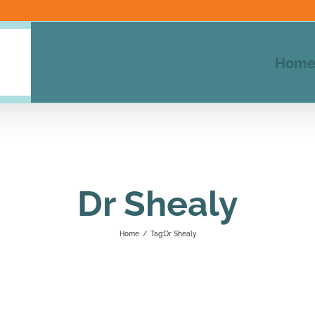
Hom
Dr Shealy
Home
/
Tag:
Dr Shealy