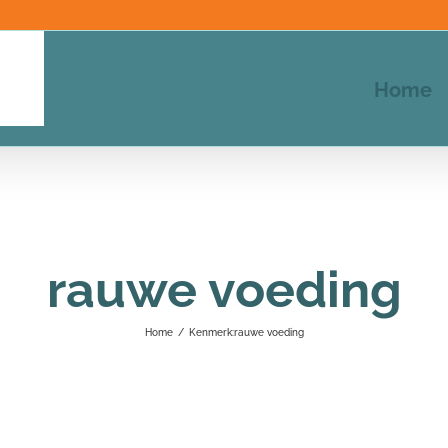
Home
rauwe voeding
Home
/
Kenmerk:
rauwe voeding