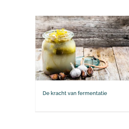
Fermentatie? Heeft
mentatie
gepasteuriseerde
gefermenteerde voeding zi
Weerstand en Covid-19
De kracht van fermentatie