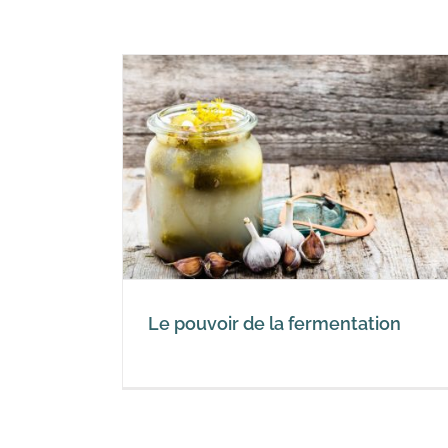
Fermentation ? L’alimentati
rmentation
fermentée pasteurisée a-t-e
un sens ?
Résistance et Covid-19
Le pouvoir de la fermentation