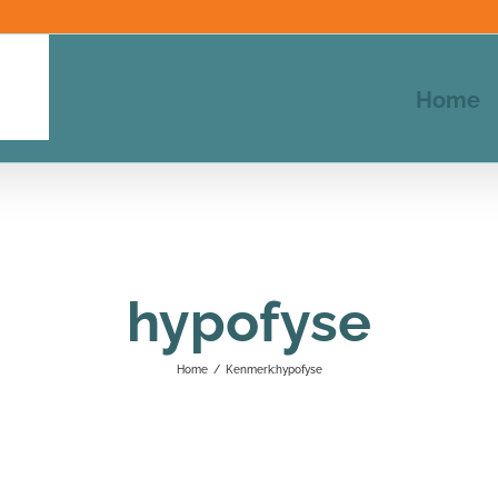
Home
hypofyse
Home
/
Kenmerk:
hypofyse