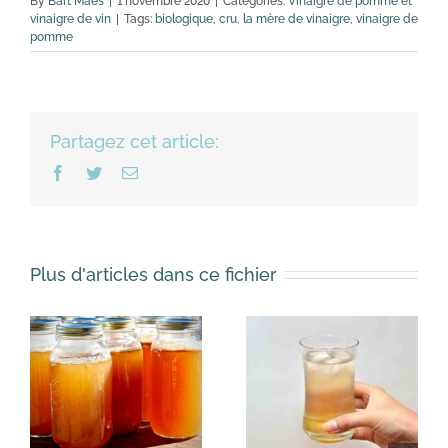
By
Bart Maes
|
1 novembre 2020
|
Categories:
Vinaigre de pomme et
vinaigre de vin
|
Tags:
biologique
,
cru
,
la mère de vinaigre
,
vinaigre de
pomme
Partagez cet article:
Facebook
Twitter
Email
Plus d'articles dans ce fichier