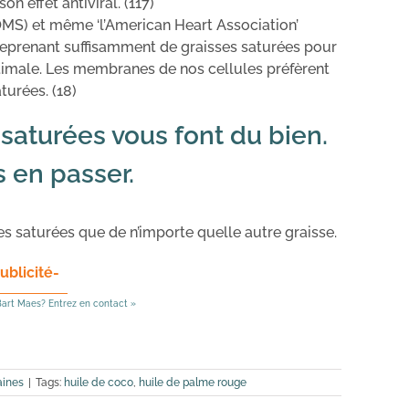
n effet antiviral. (117)
OMS) et même ‘l’American Heart Association’
prenant suffisamment de graisses saturées pour
timale. Les membranes de nos cellules préfèrent
turées. (18)
saturées vous font du bien.
 en passer.
 saturées que de n’importe quelle autre graisse.
ublicité-
art Maes? Entrez en contact »
aines
|
Tags:
huile de coco
,
huile de palme rouge