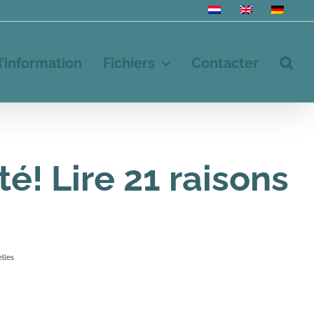
d’information
Fichiers
Contacter
é! Lire 21 raisons
elles