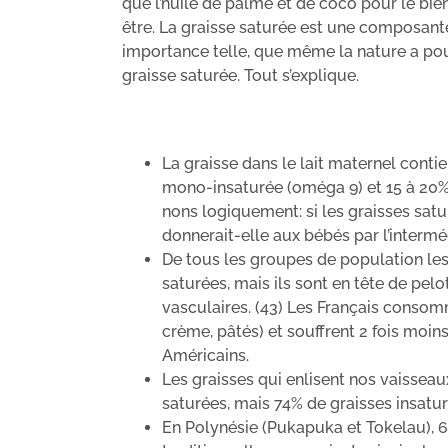
que l’huile de palme et de coco pour le bie
être. La graisse saturée est une composante
importance telle, que même la nature a po
graisse saturée. Tout s’explique.
La graisse dans le lait maternel conti
mono-insaturée (oméga 9) et 15 à 20% 
nons logiquement: si les graisses sat
donnerait-elle aux bébés par l’intermé
De tous les groupes de population l
saturées, mais ils sont en tête de pel
vasculaires. (43) Les Français conso
crème, pâtés) et souffrent 2 fois moin
Américains.
Les graisses qui enlisent nos vaissea
saturées, mais 74% de graisses insatur
En Polynésie (Pukapuka et Tokelau), 