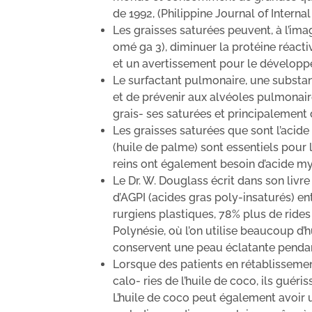
de 1992, (Philippine Journal of Internal
Les graisses saturées peuvent, à l’ima
omé ga 3), diminuer la protéine réacti
et un avertissement pour le développ
Le surfactant pulmonaire, une substan
et de prévenir aux alvéoles pulmonai
grais- ses saturées et principalement d
Les graisses saturées que sont l’acide
(huile de palme) sont essentiels pour 
reins ont également besoin d’acide my
Le Dr. W. Douglass écrit dans son liv
d’AGPI (acides gras poly-insaturés) en
rurgiens plastiques, 78% plus de rides 
Polynésie, où l’on utilise beaucoup d’h
conservent une peau éclatante penda
Lorsque des patients en rétablissement
calo- ries de l’huile de coco, ils guér
L’huile de coco peut également avoir u