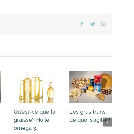
Facebook
Twitter
Email
Qu’est-ce que la
Les gras trans:
Rec
graisse? Huile
de quoi s’agit-il?
sci
oméga 3,
gra