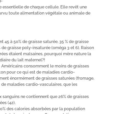
n-
 essentielle de chaque cellule. Elle revêt une
urvu toute alimentation végétale ou animale de
ent 45 à 50% de graisse saturée, 35 % de graisse
de graisse poly-insaturée (oméga 3 et 6). Raison
urées étaient malsaines, pourquoi mère nature la
diaire du lait maternel?!
es Américains consomment le moins de graisses
oton pour ce qui est de maladies cardio-
mment énormément de graisses saturées (fromage,
s de maladies cardio-vasculaires, que les
ux sanguins ne contiennent que 26% de graisses
ées (42).
60% des calories absorbées par la population