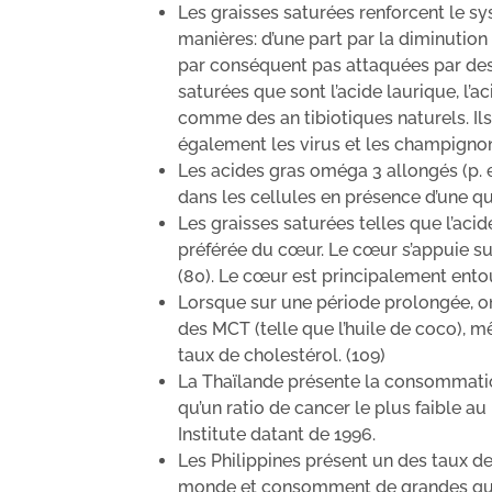
Les graisses saturées renforcent le sy
manières: d’une part par la diminution
par conséquent pas attaquées par des r
saturées que sont l’acide laurique, l’a
comme des an tibiotiques naturels. Il
également les virus et les champigno
Les acides gras oméga 3 allongés (p. e
dans les cellules en présence d’une qua
Les graisses saturées telles que l’acid
préférée du cœur. Le cœur s’appuie su
(80). Le cœur est principalement ento
Lorsque sur une période prolongée, on
des MCT (telle que l’huile de coco), m
taux de cholestérol. (109)
La Thaïlande présente la consommatio
qu’un ratio de cancer le plus faible a
Institute datant de 1996.
Les Philippines présent un des taux d
monde et consomment de grandes quan