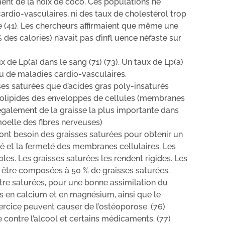
ment de la noix de coco. Ces populations ne
ardio-vasculaires, ni des taux de cholestérol trop
te (41). Les chercheurs affirmaient que même une
s calories) n’avait pas d’infl uence néfaste sur
 de Lp(a) dans le sang (71) (73). Un taux de Lp(a)
ru de maladies cardio-vasculaires.
es saturées que d’acides gras poly-insaturés
holipides des enveloppes de cellules (membranes
it également de la graisse la plus importante dans
moelle des fibres nerveuses)
 ont besoin des graisses saturées pour obtenir un
té et la fermeté des membranes cellulaires. Les
s. Les graisses saturées les rendent rigides. Les
 être composées à 50 % de graisses saturées.
tre saturées, pour une bonne assimilation du
 en calcium et en magnésium, ainsi que le
ercice peuvent causer de l’ostéoporose. (76)
e contre l’alcool et certains médicaments. (77)