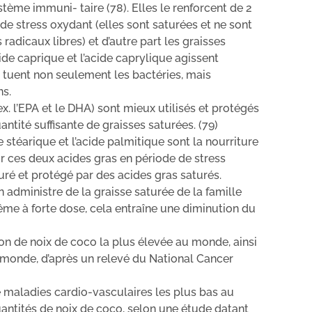
stème immuni- taire (78). Elles le renforcent de 2
 de stress oxydant (elles sont saturées et ne sont
adicaux libres) et d’autre part les graisses
cide caprique et l’acide caprylique agissent
s tuent non seulement les bactéries, mais
ns.
x. l’EPA et le DHA) sont mieux utilisés et protégés
ntité suffisante de graisses saturées. (79)
e stéarique et l’acide palmitique sont la nourriture
r ces deux acides gras en période de stress
uré et protégé par des acides gras saturés.
 administre de la graisse saturée de la famille
ême à forte dose, cela entraîne une diminution du
n de noix de coco la plus élevée au monde, ainsi
u monde, d’après un relevé du National Cancer
e maladies cardio-vasculaires les plus bas au
tités de noix de coco, selon une étude datant