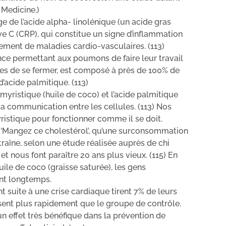
 Medicine.)
ge de l’acide alpha- linolénique (un acide gras
ve C (CRP), qui constitue un signe d’inflammation
ement de maladies cardio-vasculaires. (113)
ce permettant aux poumons de faire leur travail
res de se fermer, est composé à près de 100% de
’acide palmitique. (113)
 myristique (huile de coco) et l’acide palmitique
la communication entre les cellules. (113) Nos
ristique pour fonctionner comme il se doit.
re ‘Mangez ce cholestérol’, qu’une surconsommation
traîne, selon une étude réalisée auprès de chi
et nous font paraître 20 ans plus vieux. (115) En
uile de coco (graisse saturée), les gens
nt longtemps.
 suite à une crise cardiaque tirent 7% de leurs
issent plus rapidement que le groupe de contrôle.
n effet très bénéfique dans la prévention de