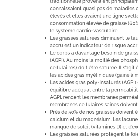
traditionnelle provenaient principale
connaissaient quasi pas de maladies c
élevés et elles avaient une ligne svel
consommation élevée de graisse (60% de
le système cardio-vasculaire.
Les graisses saturées diminuent le taux
accru est un indicateur de risque acc
Le corps a davantage besoin de graiss
(AGPI). Au moins la moitié des phosp
cellulai res) doit être saturée. Il s’ag
les acides gras myéliniques (gaine à 
Les acides gras poly-insaturés (AGPI)
équilibre adéquat entre la perméabili
AGPI, rendent les membranes perméable
membranes cellulaires saines doivent
Près de 50% de nos graisses doivent ê
calcium et du magnésium. Les lacunes
manque de soleil (vitamines D) et d’ex
Les graisses saturées protègent le foi