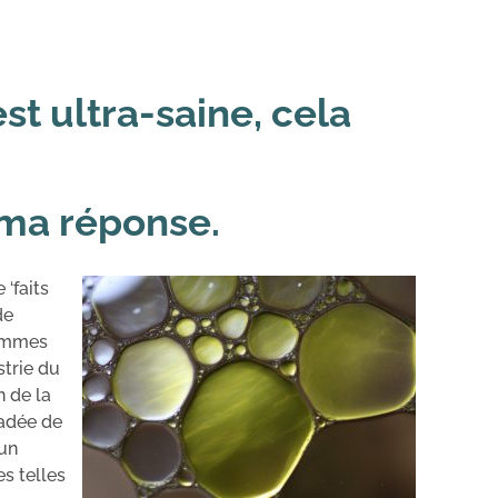
st ultra-saine, cela
ma réponse.
 ‘faits
de
sommes
strie du
n de la
adée de
 un
s telles