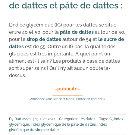
de dattes et pâte de dattes :
L’indice glycémique (IG) pour les dattes se situe
entre 40 et 50, pour la
pâte de dattes
autour de 50,
pour le
sirop de dattes
autour de 54 et
le sucre de
dattes
est de 55. Outre un IG bas, la qualité des
glucides est très importante. À quel point un
aliment est-il sain? Les produits à base de dattes
sont super sains ! Qu’il n’y ait aucun doute là-
dessus.
-publicité-
Annoncez-vous sur Bart Maes? Entrez en contact »
By
Bart Maes
|
1 juillet 2022
|
Categories:
Les dates
|
Tags:
IG
,
index
glycémique
,
Index glycémique de la pâte de dattes
,
index
glycémique du sirop de datte