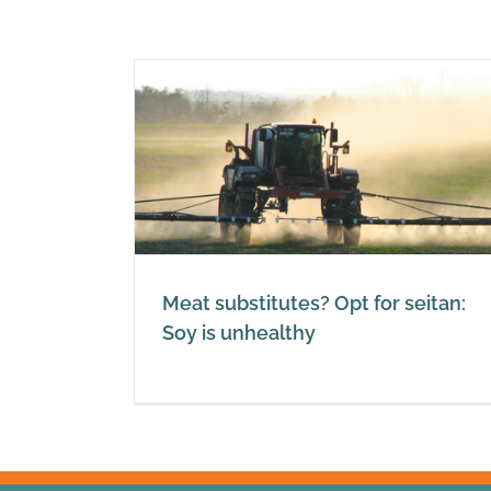
for seitan:
thy
Meat substitutes? Opt for seitan:
Soy is unhealthy