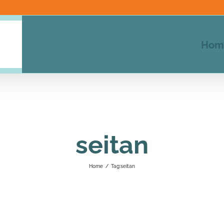
Hom
seitan
Home
/
Tag:
seitan