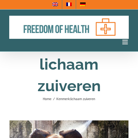
Ga
naar
inhoud
lichaam
zuiveren
Home
/
Kenmerk:
lichaam zuiveren