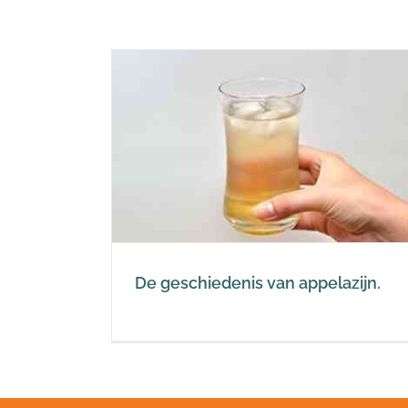
appelazijn.
zijn
De geschiedenis van appelazijn.