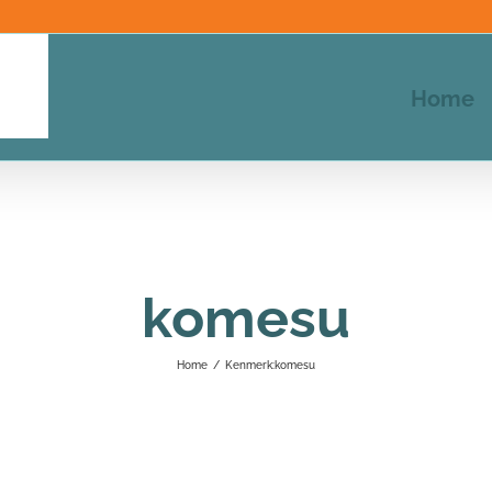
Home
komesu
Home
/
Kenmerk:
komesu