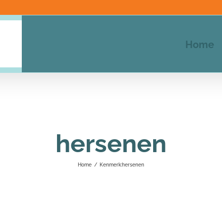
Home
hersenen
Home
/
Kenmerk:
hersenen