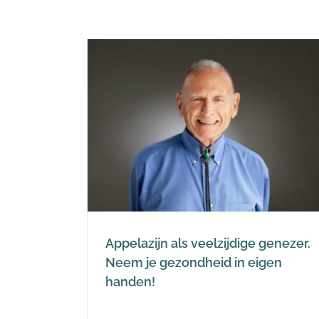
lzijdige
zondheid in
n!
zijn
Appelazijn als veelzijdige genezer.
Neem je gezondheid in eigen
handen!