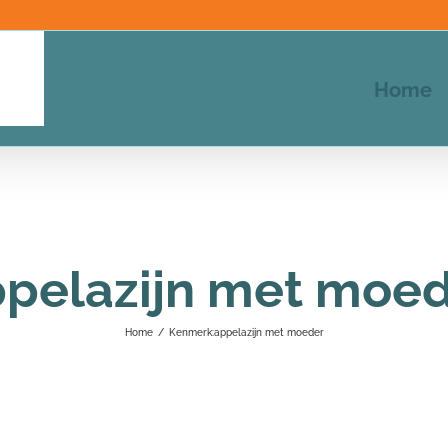
Home
pelazijn met moe
Home
/
Kenmerk:
appelazijn met moeder