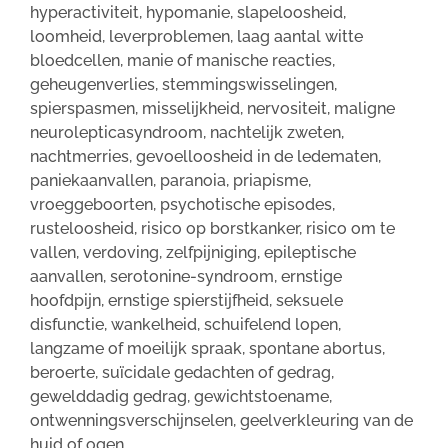
hyperactiviteit, hypomanie, slapeloosheid,
loomheid, leverproblemen, laag aantal witte
bloedcellen, manie of manische reacties,
geheugenverlies, stemmingswisselingen,
spierspasmen, misselijkheid, nervositeit, maligne
neurolepticasyndroom, nachtelijk zweten,
nachtmerries, gevoelloosheid in de ledematen,
paniekaanvallen, paranoia, priapisme,
vroeggeboorten, psychotische episodes,
rusteloosheid, risico op borstkanker, risico om te
vallen, verdoving, zelfpijniging, epileptische
aanvallen, serotonine-syndroom, ernstige
hoofdpijn, ernstige spierstijfheid, seksuele
disfunctie, wankelheid, schuifelend lopen,
langzame of moeilijk spraak, spontane abortus,
beroerte, suïcidale gedachten of gedrag,
gewelddadig gedrag, gewichtstoename,
ontwenningsverschijnselen, geelverkleuring van de
huid of ogen.