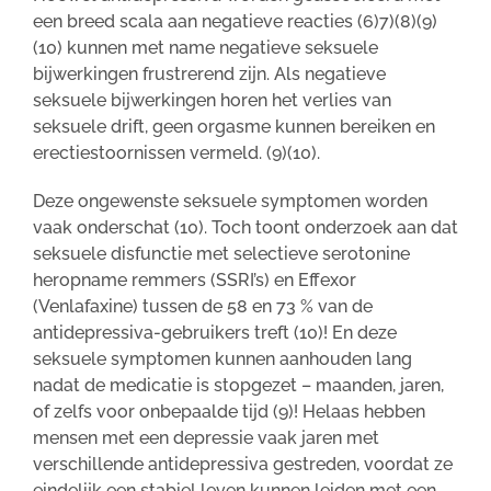
een breed scala aan negatieve reacties (6)7)(8)(9)
(10) kunnen met name negatieve seksuele
bijwerkingen frustrerend zijn. Als negatieve
seksuele bijwerkingen horen het verlies van
seksuele drift, geen orgasme kunnen bereiken en
erectiestoornissen vermeld. (9)(10).
Deze ongewenste seksuele symptomen worden
vaak onderschat (10). Toch toont onderzoek aan dat
seksuele disfunctie met selectieve serotonine
heropname remmers (SSRI’s) en Effexor
(Venlafaxine) tussen de 58 en 73 % van de
antidepressiva-gebruikers treft (10)! En deze
seksuele symptomen kunnen aanhouden lang
nadat de medicatie is stopgezet – maanden, jaren,
of zelfs voor onbepaalde tijd (9)! Helaas hebben
mensen met een depressie vaak jaren met
verschillende antidepressiva gestreden, voordat ze
eindelijk een stabiel leven kunnen leiden met een