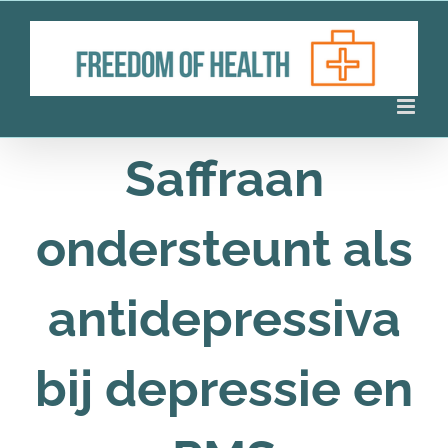
Ga
naar
inhoud
Saffraan
ondersteunt als
antidepressiva
bij depressie en