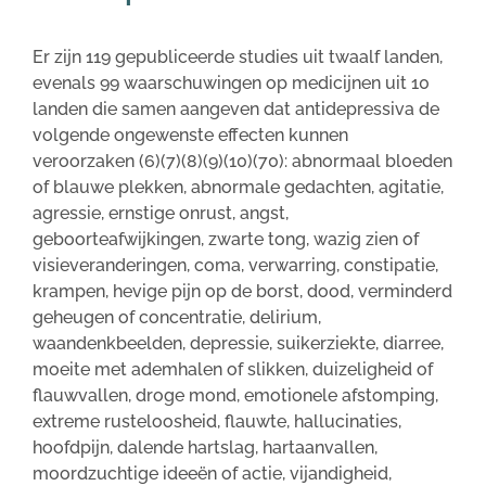
Er zijn 119 gepubliceerde studies uit twaalf landen,
evenals 99 waarschuwingen op medicijnen uit 10
landen die samen aangeven dat antidepressiva de
volgende ongewenste effecten kunnen
veroorzaken (6)(7)(8)(9)(10)(70): abnormaal bloeden
of blauwe plekken, abnormale gedachten, agitatie,
agressie, ernstige onrust, angst,
geboorteafwijkingen, zwarte tong, wazig zien of
visieveranderingen, coma, verwarring, constipatie,
krampen, hevige pijn op de borst, dood, verminderd
geheugen of concentratie, delirium,
waandenkbeelden, depressie, suikerziekte, diarree,
moeite met ademhalen of slikken, duizeligheid of
flauwvallen, droge mond, emotionele afstomping,
extreme rusteloosheid, flauwte, hallucinaties,
hoofdpijn, dalende hartslag, hartaanvallen,
moordzuchtige ideeën of actie, vijandigheid,