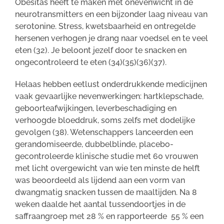
Obesitas heeft te maken met onevenwicht in de
neurotransmitters en een bijzonder laag niveau van
serotonine. Stress, kwetsbaarheid en ontregelde
hersenen verhogen je drang naar voedsel en te veel
eten (32). Je beloont jezelf door te snacken en
ongecontroleerd te eten (34)(35)(36)(37).
Helaas hebben eetlust onderdrukkende medicijnen
vaak gevaarlijke nevenwerkingen: hartklepschade,
geboorteafwijkingen, leverbeschadiging en
verhoogde bloeddruk, soms zelfs met dodelijke
gevolgen (38). Wetenschappers lanceerden een
gerandomiseerde, dubbelblinde, placebo-
gecontroleerde klinische studie met 60 vrouwen
met licht overgewicht van wie ten minste de helft
was beoordeeld als lijdend aan een vorm van
dwangmatig snacken tussen de maaltijden. Na 8
weken daalde het aantal tussendoortjes in de
saffraangroep met 28 % en rapporteerde 55 % een