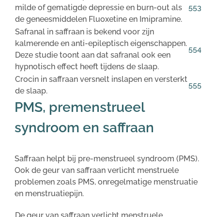
milde of gematigde depressie en burn-out als
553
de geneesmiddelen Fluoxetine en Imipramine.
Safranal in saffraan is bekend voor zijn
kalmerende en anti-epileptisch eigenschappen.
554
Deze studie toont aan dat safranal ook een
hypnotisch effect heeft tijdens de slaap.
Crocin in saffraan versnelt inslapen en versterkt
555
de slaap.
PMS, premenstrueel
syndroom en saffraan
Saffraan helpt bij pre-menstrueel syndroom (PMS).
Ook de geur van saffraan verlicht menstruele
problemen zoals PMS, onregelmatige menstruatie
en menstruatiepijn.
De geur van saffraan verlicht menstruele