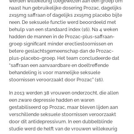
werden willekeurig toegewezen aan een groep om
naast hun gebruikelijke dosering Prozac, dagelijks
2x15mg saffraan of dagelijks 2x15mg placebo bijte
neen. De seksuele functie werd beoordeeld met
behulp van een standaard index (16). Na 4 weken
hadden de mannen in de Prozac-plus-saffraan-
groep significant minder erectiestoornissen en
betere geslachtsgemeenschap dan de Prozac-
plus-placebo-groep. Het team concludeerde dat
“saffraan een aanvaardbare en doeltreffende
behandeling is voor mannelijke seksuele
stoornissen veroorzaakt door Prozac” (16).
In 2013 werden 38 vrouwen onderzocht, die allen
een zware depressie hadden en waren
gestabiliseerd op Prozac, maar bleven lijden aan
verschillende seksuele stoornissen veroorzaakt
door dit antidepressivum. In een dubbelblinde
studie werd de helft van de vrouwen willekeurig