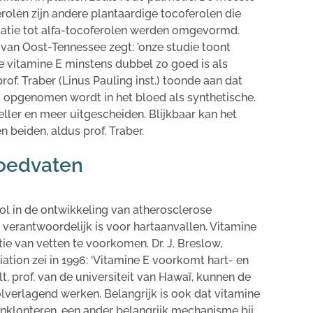
olen zijn andere plantaardige tocoferolen die
atie tot alfa-tocoferolen werden omgevormd.
t van Oost-Tennessee zegt: ’onze studie toont
ke vitamine E minstens dubbel zo goed is als
prof. Traber (Linus Pauling inst.) toonde aan dat
d opgenomen wordt in het bloed als synthetische.
ller en meer uitgescheiden. Blijkbaar kan het
beiden, aldus prof. Traber.
loedvaten
rol in de ontwikkeling van atherosclerose
 verantwoordelijk is voor hartaanvallen. Vitamine
ie van vetten te voorkomen. Dr. J. Breslow,
tion zei in 1996: ‘Vitamine E voorkomt hart- en
lt, prof. van de universiteit van Hawaï, kunnen de
lverlagend werken. Belangrijk is ook dat vitamine
klonteren, een ander belangrijk mechanisme bij