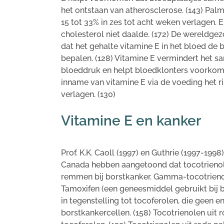
het ontstaan van atherosclerose. (143) Pal
15 tot 33% in zes tot acht weken verlagen. 
cholesterol niet daalde. (172) De wereldge
dat het gehalte vitamine E in het bloed de b
bepalen. (128) Vitamine E vermindert het s
bloeddruk en helpt bloedklonters voorkome
inname van vitamine E via de voeding het r
verlagen. (130)
Vitamine E en kanker
Prof. K.K. Caoll (1997) en Guthrie (1997-1998
Canada hebben aangetoond dat tocotrienol
remmen bij borstkanker. Gamma-tocotrienol
Tamoxifen (een geneesmiddel gebruikt bij b
in tegenstelling tot tocoferolen, die geen 
borstkankercellen. (158) Tocotrienolen ui