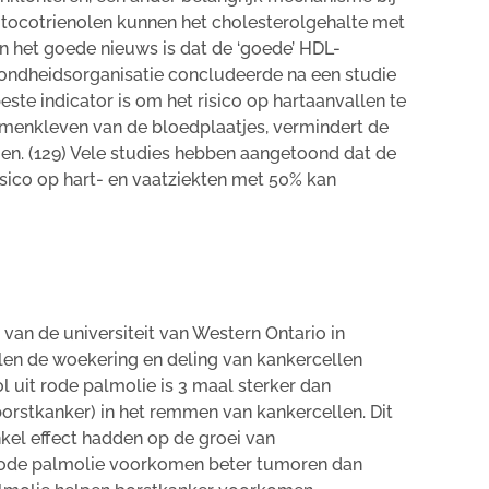
mtocotrienolen kunnen het cholesterolgehalte met
En het goede nieuws is dat de ‘goede’ HDL-
zondheidsorganisatie concludeerde na een studie
este indicator is om het risico op hartaanvallen te
amenkleven van de bloedplaatjes, vermindert de
n. (129) Vele studies hebben aangetoond dat de
isico op hart- en vaatziekten met 50% kan
) van de universiteit van Western Ontario in
en de woekering en deling van kankercellen
 uit rode palmolie is 3 maal sterker dan
orstkanker) in het remmen van kankercellen. Dit
enkel effect hadden op de groei van
t rode palmolie voorkomen beter tumoren dan