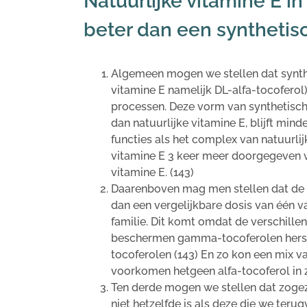
Natuurlijke vitamine E in
beter dan een syntheti
Algemeen mogen we stellen dat synthe
vitamine E namelijk DL-alfa-tocofer
processen. Deze vorm van synthetisch
dan natuurlijke vitamine E, blijft minde
functies als het complex van natuurlij
vitamine E 3 keer meer doorgegeven 
vitamine E. (143)
Daarenboven mag men stellen dat de h
dan een vergelijkbare dosis van één v
familie. Dit komt omdat de verschille
beschermen gamma-tocoferolen hersen
tocoferolen (143) En zo kon een mix v
voorkomen hetgeen alfa-tocoferol in zi
Ten derde mogen we stellen dat zogeze
niet hetzelfde is als deze die we teru