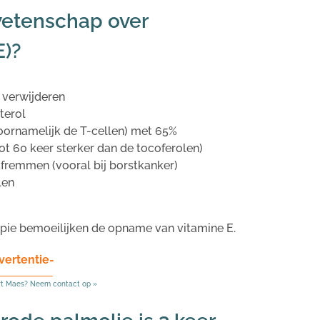
etenschap over
E)?
 verwijderen
terol
ornamelijk de T-cellen) met 65%
tot 60 keer sterker dan de tocoferolen)
afremmen (vooral bij borstkanker)
len
apie bemoeilijken de opname van vitamine E.
vertentie-
rt Maes? Neem contact op »