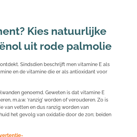
ent? Kies natuurlijke
iënol uit rode palmolie
 ontdekt. Sindsdien beschrijft men vitamine E als
amine en de vitamine die er als antioxidant voor
celwanden genoemd. Geweten is dat vitamine E
ren, m.a.w. ‘ranzig’ worden of verouderen. Zo is
ie van vetten en dus ranzig worden van
huid het gevolg van oxidatie door de zon; beiden
vertentie-