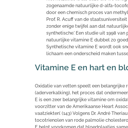
zogenaamde natuurlijke d-alfa-tocofer
door een chemisch proces van methyl
Prof. R. Acuff van de staatsuniversitei
zonder enige twijfel aan dat natuurlij
synthetische.’ Een studie uit 1998 van 
natuurlijke vitamine E dubbel zo goe
Synthetische vitamine E wordt ook sne
lichaam een onderscheid maken tussen 
Vitamine E en hart en b
Oxidatie van vetten speelt een belangrijke 
(aderverkalking), het proces dat ondermeer
E is een zeer belangrijke vitamine om oxidat
voorzitter van de Amerikaanse Heart Associa
vaatziekten’. (143) Volgens Dr. André Theriau
tocotrienolen van rode palmolie cholestero
E helpt voorkomen dat bloedplaatjes samen