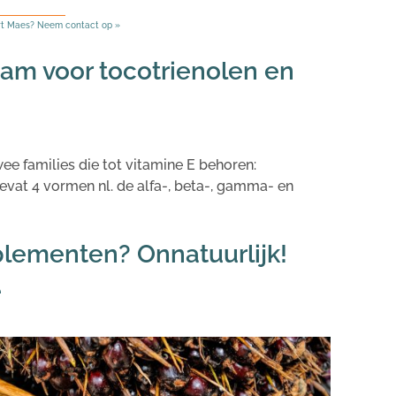
rt Maes? Neem contact op »
am voor tocotrienolen en
e families die tot vitamine E behoren:
bevat 4 vormen nl. de alfa-, beta-, gamma- en
lementen? Onnatuurlijk!
e