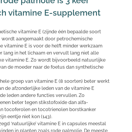
 rode palmolie is 3 keer
sch vitamine E-supplement
tische vitamine E (zijnde één bepaalde soort
ol) wordt aangemaakt door petrochemische
e vitamine E is voor de helft minder werkzaam
r lang in het lichaam en vervult lang niet alle
ke vitamine E. Zo wordt bijvoorbeeld natuurlijke
van de moeder naar de foetus dan synthetische
ele groep van vitamine E (8 soorten) beter werkt
an de afzonderlijke leden van de vitamine E
nde leden andere functies vervullen. Zo
en beter tegen stikstofoxide dan alfa-
an tocoferolen en tocotrienolen borstkanker
jn eentje niet kon (143).
gd ‘natuurlijke’ vitamine E in capsules meestal
gvinden in planten zoals rode palmolie. De meeste