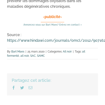
prévenir les dommages oxydatifs dans les
maladies dégénératives chroniques.
-publicité-
Annoncez-vous sur Bart Maes? Entrez en contact »
Source :
https://www.hindawi.com/journals/omcl/2012/90716
By
Bart Maes
|
25 mars 2020
|
Categories:
Ail noir
|
Tags:
ail
fermenté
,
ail noir
,
SAC
,
SAMC
Partagez cet article:
Facebook
Twitter
Email