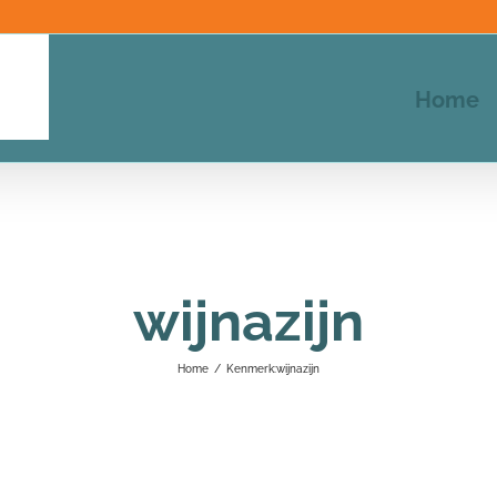
Home
wijnazijn
Home
/
Kenmerk:
wijnazijn