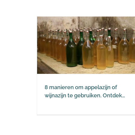
lazijn of
Wat is appelazijn? En hoe wo
en. Ontdek…
appelazijn gemaakt?
zijn
Appelazijn en wijnazijn
8 manieren om appelazijn of
wijnazijn te gebruiken. Ontdek…