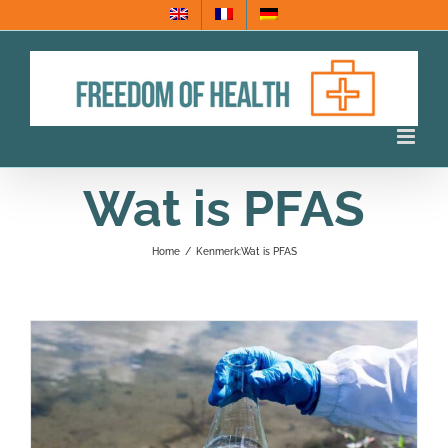
Ga
naar
inhoud
Wat is PFAS
Home
/
Kenmerk:
Wat is PFAS
r