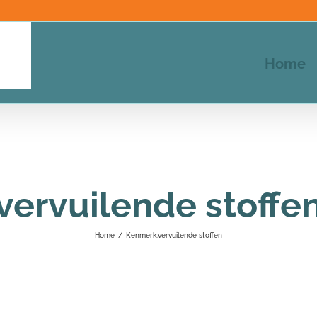
Home
vervuilende stoffe
Home
/
Kenmerk:
vervuilende stoffen