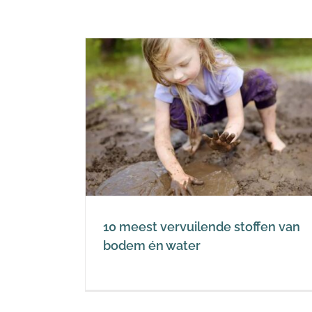
e stoffen
water
10 meest vervuilende stoffen van
bodem én water