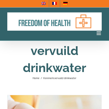
Ga
naar
inhoud
vervuild
drinkwater
Home
/
Kenmerk:
vervuild drinkwater