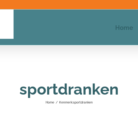
Home
sportdranken
Home
/
Kenmerk:
sportdranken