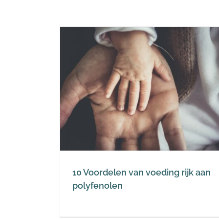
eding rijk
len
10 Voordelen van voeding rijk aan
polyfenolen