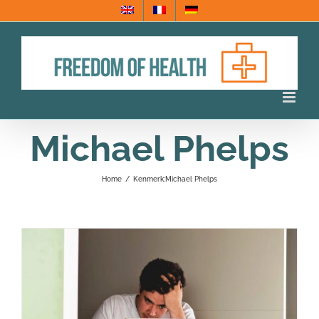
Ga
naar
inhoud
Michael Phelps
Home
/
Kenmerk:
Michael Phelps