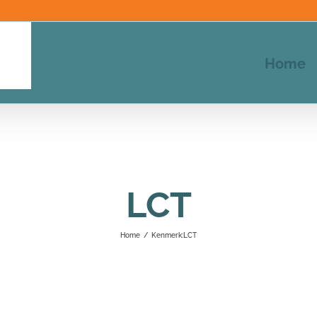
Home
LCT
Home
/
Kenmerk:
LCT