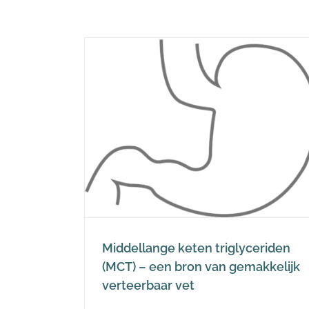
iglyceriden
n van
rbaar vet
Middellange keten triglyceriden
(MCT) – een bron van gemakkelijk
verteerbaar vet