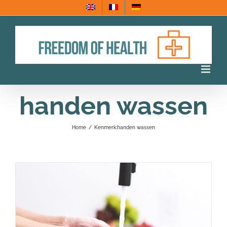
Ga
naar
inhoud
handen wassen
Home
/
Kenmerk:
handen wassen