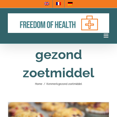
Ga
naar
inhoud
gezond
zoetmiddel
Home
/
Kenmerk:
gezond zoetmiddel