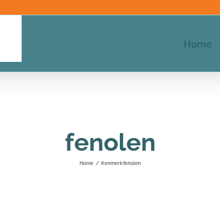
Home
fenolen
Home
/
Kenmerk:
fenolen