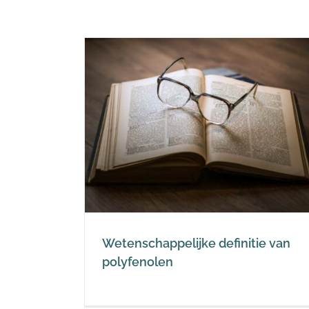
finitie van
n
Wetenschappelijke definitie van
polyfenolen