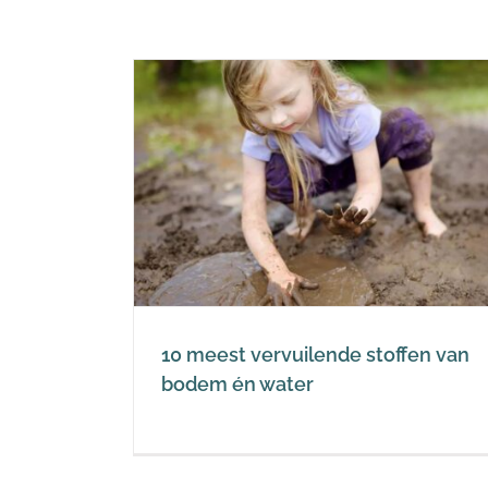
e stoffen
water
10 meest vervuilende stoffen van
bodem én water