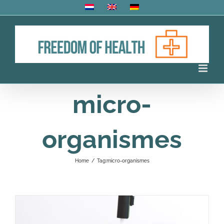
Skip
to
content
micro-
organismes
Home
/
Tag:
micro-organismes