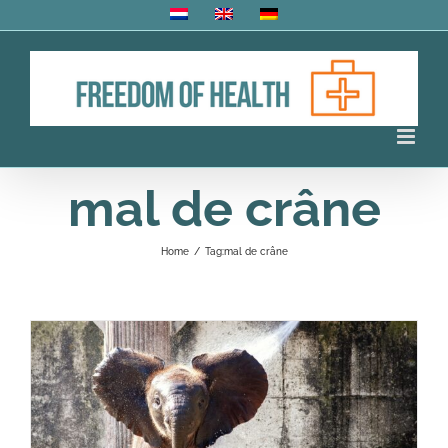
Skip
to
content
mal de crâne
Home
/
Tag:
mal de crâne