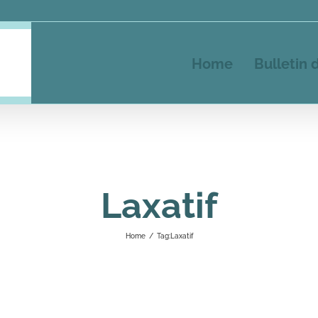
Home
Bulletin 
Laxatif
Home
/
Tag:
Laxatif