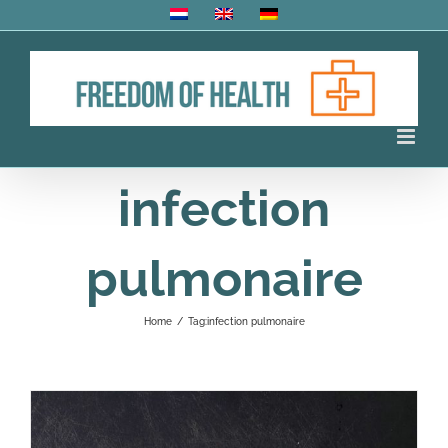
Skip
to
content
infection
pulmonaire
Home
/
Tag:
infection pulmonaire