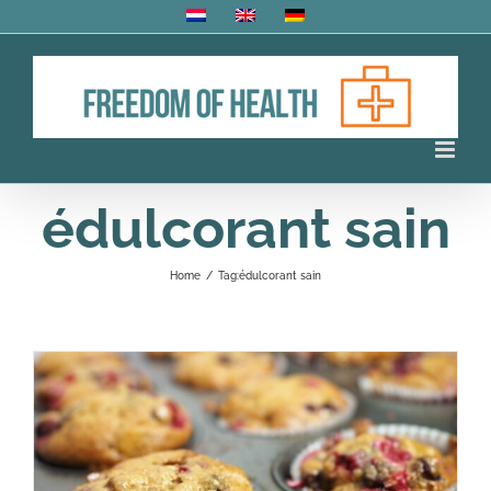
Skip
to
content
édulcorant sain
Home
/
Tag:
édulcorant sain